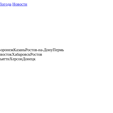
Погода
Новости
оронеж
Казань
Ростов-на-Дону
Пермь
восток
Хабаровск
Ростов
ьятти
Херсон
Донецк