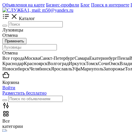
Объявления на карте
Бизнес-профили
Блог
Поиск в интернете
Каталог
Луховицы
Отмена
Применить
Отмена
Все города
Москва
Санкт-Петербург
Самара
Екатеринбург
Пенза
В
Краснодар
Красноярск
Волгоград
Иркутск
Томск
Сочи
Омск
Влади
Новосибирск
Челябинск
Ярославль
Уфа
Мариуполь
Запорожье
Тол
Корзина
Войти
Разместить бесплатно
Все
категории