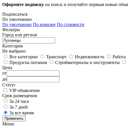
Оформите подписку
на поиск и получайте первым новые объ
Подписаться
По умолчанию
По умолчанию
По новизне
По стоимости
Фильтры
Город или регион
Категория
Не выбрано
Все категории
Транспорт
Недвижимость
Работа
Продукты питания
Стройматериалы и инструменты
Цена
от
до
Статус
VIP объявление
Срок размещения
За 24 часа
За 7 дней
За все время
Применить
Меню