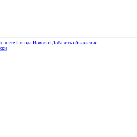
тернете
Погода
Новости
Добавить объявление
жки