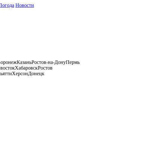
Погода
Новости
оронеж
Казань
Ростов-на-Дону
Пермь
восток
Хабаровск
Ростов
ьятти
Херсон
Донецк