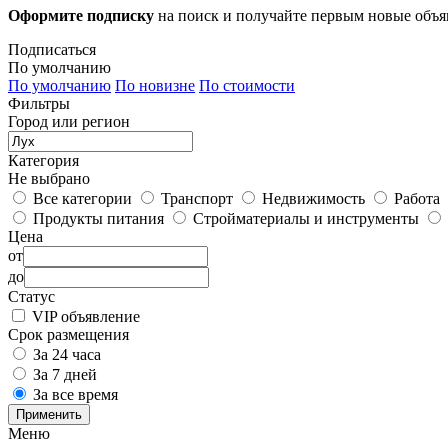
Оформите подписку
на поиск и получайте первым новые объ
Подписаться
По умолчанию
По умолчанию
По новизне
По стоимости
Фильтры
Город или регион
Категория
Не выбрано
Все категории
Транспорт
Недвижимость
Работа
Продукты питания
Стройматериалы и инструменты
Цена
от
до
Статус
VIP объявление
Срок размещения
За 24 часа
За 7 дней
За все время
Применить
Меню