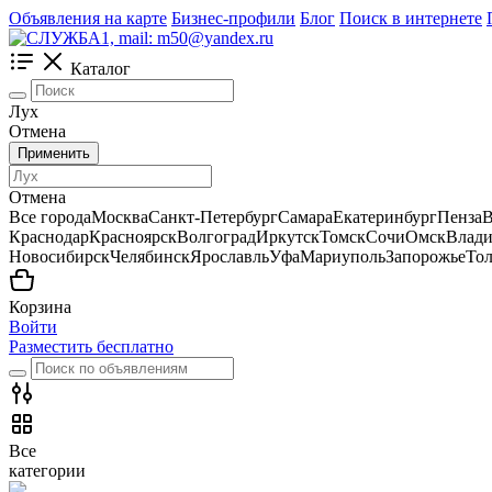
Объявления на карте
Бизнес-профили
Блог
Поиск в интернете
Каталог
Лух
Отмена
Применить
Отмена
Все города
Москва
Санкт-Петербург
Самара
Екатеринбург
Пенза
В
Краснодар
Красноярск
Волгоград
Иркутск
Томск
Сочи
Омск
Влади
Новосибирск
Челябинск
Ярославль
Уфа
Мариуполь
Запорожье
Тол
Корзина
Войти
Разместить бесплатно
Все
категории