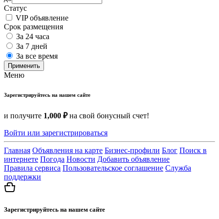
Статус
VIP объявление
Срок размещения
За 24 часа
За 7 дней
За все время
Применить
Меню
Зарегистрируйтесь на нашем сайте
и получите
1,000 ₽
на свой бонусный счет!
Войти или зарегистрироваться
Главная
Объявления на карте
Бизнес-профили
Блог
Поиск в
интернете
Погода
Новости
Добавить объявление
Правила сервиса
Пользовательское соглашение
Служба
поддержки
Зарегистрируйтесь на нашем сайте