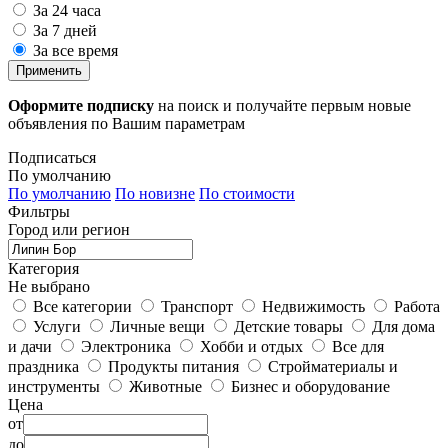
За 24 часа
За 7 дней
За все время
Применить
Оформите подписку
на поиск и получайте первым новые
объявления по Вашим параметрам
Подписаться
По умолчанию
По умолчанию
По новизне
По стоимости
Фильтры
Город или регион
Категория
Не выбрано
Все категории
Транспорт
Недвижимость
Работа
Услуги
Личные вещи
Детские товары
Для дома
и дачи
Электроника
Хобби и отдых
Все для
праздника
Продукты питания
Стройматериалы и
инструменты
Животные
Бизнес и оборудование
Цена
от
до