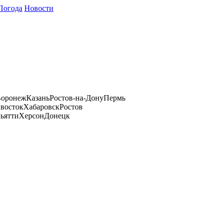
Погода
Новости
оронеж
Казань
Ростов-на-Дону
Пермь
восток
Хабаровск
Ростов
ьятти
Херсон
Донецк