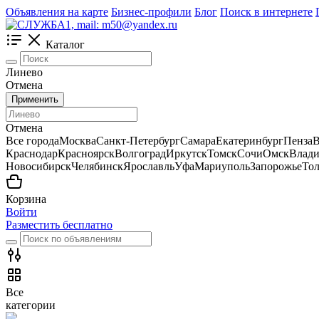
Объявления на карте
Бизнес-профили
Блог
Поиск в интернете
Каталог
Линево
Отмена
Применить
Отмена
Все города
Москва
Санкт-Петербург
Самара
Екатеринбург
Пенза
В
Краснодар
Красноярск
Волгоград
Иркутск
Томск
Сочи
Омск
Влади
Новосибирск
Челябинск
Ярославль
Уфа
Мариуполь
Запорожье
Тол
Корзина
Войти
Разместить бесплатно
Все
категории