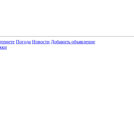
тернете
Погода
Новости
Добавить объявление
жки