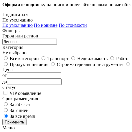
Оформите подписку
на поиск и получайте первым новые объ
Подписаться
По умолчанию
По умолчанию
По новизне
По стоимости
Фильтры
Город или регион
Категория
Не выбрано
Все категории
Транспорт
Недвижимость
Работа
Продукты питания
Стройматериалы и инструменты
Цена
от
до
Статус
VIP объявление
Срок размещения
За 24 часа
За 7 дней
За все время
Применить
Меню