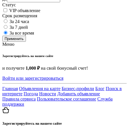
Статус
VIP объявление
Срок размещения
За 24 часа
За 7 дней
За все время
Применить
Меню
Зарегистрируйтесь на нашем сайте
и получите
1,000 ₽
на свой бонусный счет!
Войти или зарегистрироваться
Главная
Объявления на карте
Бизнес-профили
Блог
Поиск в
интернете
Погода
Новости
Добавить объявление
Правила сервиса
Пользовательское соглашение
Служба
поддержки
Зарегистрируйтесь на нашем сайте