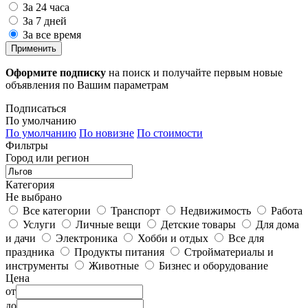
За 24 часа
За 7 дней
За все время
Применить
Оформите подписку
на поиск и получайте первым новые
объявления по Вашим параметрам
Подписаться
По умолчанию
По умолчанию
По новизне
По стоимости
Фильтры
Город или регион
Категория
Не выбрано
Все категории
Транспорт
Недвижимость
Работа
Услуги
Личные вещи
Детские товары
Для дома
и дачи
Электроника
Хобби и отдых
Все для
праздника
Продукты питания
Стройматериалы и
инструменты
Животные
Бизнес и оборудование
Цена
от
до