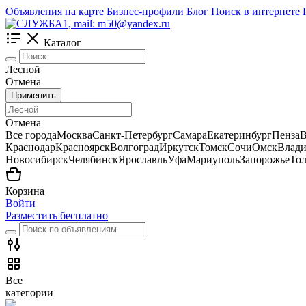
Объявления на карте
Бизнес-профили
Блог
Поиск в интернете
Каталог
Лесной
Отмена
Применить
Отмена
Все города
Москва
Санкт-Петербург
Самара
Екатеринбург
Пенза
В
Краснодар
Красноярск
Волгоград
Иркутск
Томск
Сочи
Омск
Влади
Новосибирск
Челябинск
Ярославль
Уфа
Мариуполь
Запорожье
Тол
Корзина
Войти
Разместить бесплатно
Все
категории