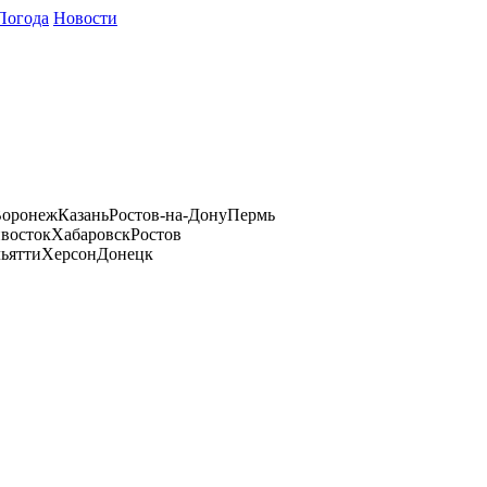
Погода
Новости
оронеж
Казань
Ростов-на-Дону
Пермь
восток
Хабаровск
Ростов
ьятти
Херсон
Донецк