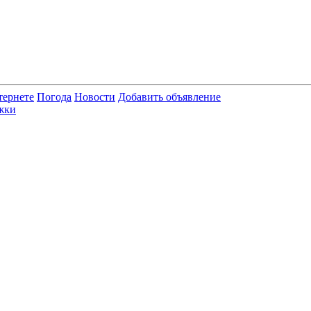
тернете
Погода
Новости
Добавить объявление
жки