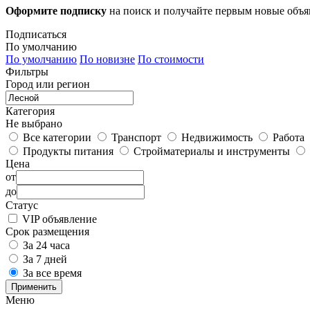
Оформите подписку
на поиск и получайте первым новые объ
Подписаться
По умолчанию
По умолчанию
По новизне
По стоимости
Фильтры
Город или регион
Категория
Не выбрано
Все категории
Транспорт
Недвижимость
Работа
Продукты питания
Стройматериалы и инструменты
Цена
от
до
Статус
VIP объявление
Срок размещения
За 24 часа
За 7 дней
За все время
Применить
Меню