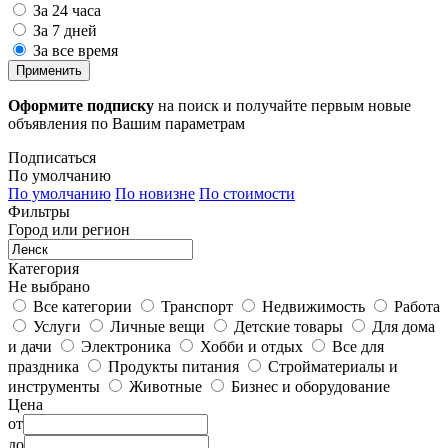
За 24 часа
За 7 дней
За все время
Применить
Оформите подписку
на поиск и получайте первым новые
объявления по Вашим параметрам
Подписаться
По умолчанию
По умолчанию
По новизне
По стоимости
Фильтры
Город или регион
Категория
Не выбрано
Все категории
Транспорт
Недвижимость
Работа
Услуги
Личные вещи
Детские товары
Для дома
и дачи
Электроника
Хобби и отдых
Все для
праздника
Продукты питания
Стройматериалы и
инструменты
Животные
Бизнес и оборудование
Цена
от
до