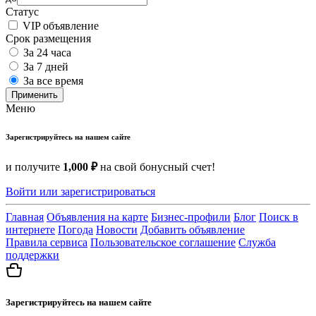
Статус
VIP объявление
Срок размещения
За 24 часа
За 7 дней
За все время
Применить
Меню
Зарегистрируйтесь на нашем сайте
и получите
1,000 ₽
на свой бонусный счет!
Войти или зарегистрироваться
Главная
Объявления на карте
Бизнес-профили
Блог
Поиск в
интернете
Погода
Новости
Добавить объявление
Правила сервиса
Пользовательское соглашение
Служба
поддержки
Зарегистрируйтесь на нашем сайте