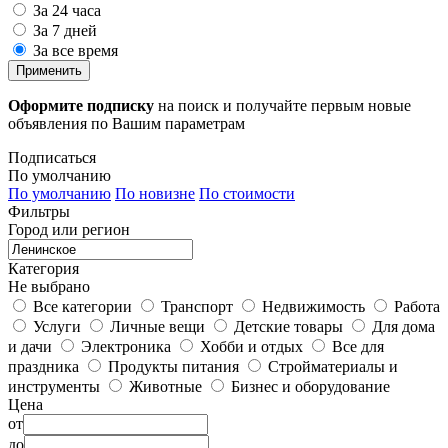
За 24 часа
За 7 дней
За все время
Применить
Оформите подписку
на поиск и получайте первым новые
объявления по Вашим параметрам
Подписаться
По умолчанию
По умолчанию
По новизне
По стоимости
Фильтры
Город или регион
Категория
Не выбрано
Все категории
Транспорт
Недвижимость
Работа
Услуги
Личные вещи
Детские товары
Для дома
и дачи
Электроника
Хобби и отдых
Все для
праздника
Продукты питания
Стройматериалы и
инструменты
Животные
Бизнес и оборудование
Цена
от
до