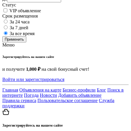
Статус
VIP объявление
Срок размещения
За 24 часа
За 7 дней
За все время
Применить
Меню
Зарегистрируйтесь на нашем сайте
и получите
1,000 ₽
на свой бонусный счет!
Войти или зарегистрироваться
Главная
Объявления на карте
Бизнес-профили
Блог
Поиск в
интернете
Погода
Новости
Добавить объявление
Правила сервиса
Пользовательское соглашение
Служба
поддержки
Зарегистрируйтесь на нашем сайте