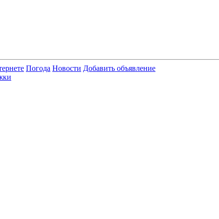
тернете
Погода
Новости
Добавить объявление
жки