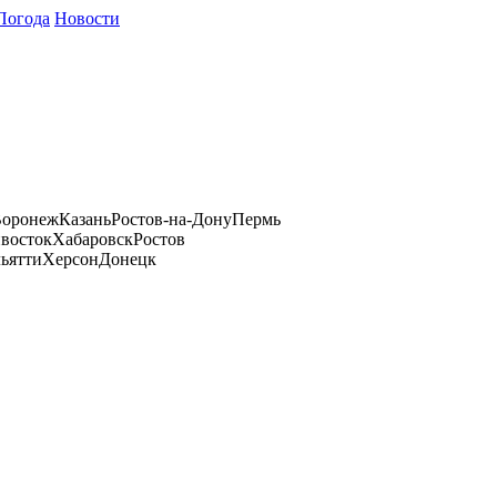
Погода
Новости
оронеж
Казань
Ростов-на-Дону
Пермь
восток
Хабаровск
Ростов
ьятти
Херсон
Донецк