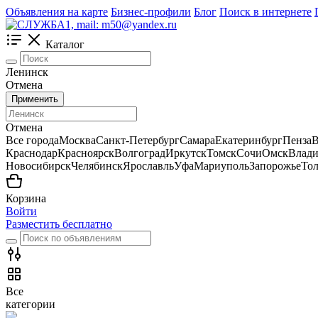
Объявления на карте
Бизнес-профили
Блог
Поиск в интернете
Каталог
Ленинск
Отмена
Применить
Отмена
Все города
Москва
Санкт-Петербург
Самара
Екатеринбург
Пенза
В
Краснодар
Красноярск
Волгоград
Иркутск
Томск
Сочи
Омск
Влади
Новосибирск
Челябинск
Ярославль
Уфа
Мариуполь
Запорожье
Тол
Корзина
Войти
Разместить бесплатно
Все
категории