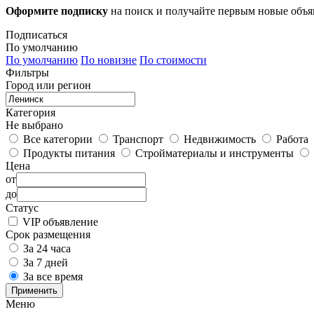
Оформите подписку
на поиск и получайте первым новые объ
Подписаться
По умолчанию
По умолчанию
По новизне
По стоимости
Фильтры
Город или регион
Категория
Не выбрано
Все категории
Транспорт
Недвижимость
Работа
Продукты питания
Стройматериалы и инструменты
Цена
от
до
Статус
VIP объявление
Срок размещения
За 24 часа
За 7 дней
За все время
Применить
Меню