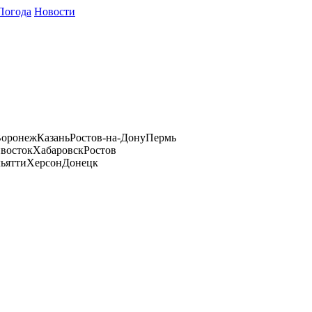
Погода
Новости
оронеж
Казань
Ростов-на-Дону
Пермь
восток
Хабаровск
Ростов
ьятти
Херсон
Донецк