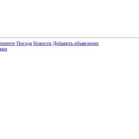
тернете
Погода
Новости
Добавить объявление
жки