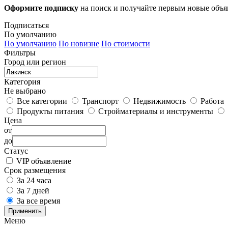
Оформите подписку
на поиск и получайте первым новые объ
Подписаться
По умолчанию
По умолчанию
По новизне
По стоимости
Фильтры
Город или регион
Категория
Не выбрано
Все категории
Транспорт
Недвижимость
Работа
Продукты питания
Стройматериалы и инструменты
Цена
от
до
Статус
VIP объявление
Срок размещения
За 24 часа
За 7 дней
За все время
Применить
Меню