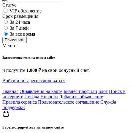
Статус
VIP объявление
Срок размещения
За 24 часа
За 7 дней
За все время
Применить
Меню
Зарегистрируйтесь на нашем сайте
и получите
1,000 ₽
на свой бонусный счет!
Войти или зарегистрироваться
Главная
Объявления на карте
Бизнес-профили
Блог
Поиск в
интернете
Погода
Новости
Добавить объявление
Правила сервиса
Пользовательское соглашение
Служба
поддержки
Зарегистрируйтесь на нашем сайте