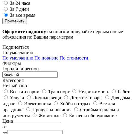
За 24 часа
За 7 дней
За все время
Применить
Оформите подписку
на поиск и получайте первым новые
объявления по Вашим параметрам
Подписаться
По умолчанию
По умолчанию
По новизне
По стоимости
Фильтры
Город или регион
Категория
Не выбрано
Все категории
Транспорт
Недвижимость
Работа
Услуги
Личные вещи
Детские товары
Для дома
и дачи
Электроника
Хобби и отдых
Все для
праздника
Продукты питания
Стройматериалы и
инструменты
Животные
Бизнес и оборудование
Цена
от
до