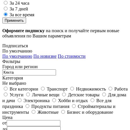
За 24 часа
За 7 дней
За все время
Применить
Оформите подписку
на поиск и получайте первым новые
объявления по Вашим параметрам
Подписаться
По умолчанию
По умолчанию
По новизне
По стоимости
Фильтры
Город или регион
Категория
Не выбрано
Все категории
Транспорт
Недвижимость
Работа
Услуги
Личные вещи
Детские товары
Для дома
и дачи
Электроника
Хобби и отдых
Все для
праздника
Продукты питания
Стройматериалы и
инструменты
Животные
Бизнес и оборудование
Цена
от
до