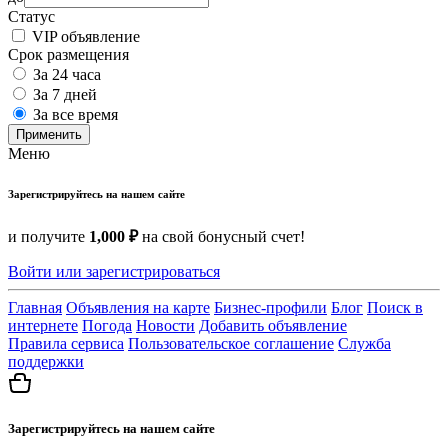
Статус
VIP объявление
Срок размещения
За 24 часа
За 7 дней
За все время
Применить
Меню
Зарегистрируйтесь на нашем сайте
и получите
1,000 ₽
на свой бонусный счет!
Войти или зарегистрироваться
Главная
Объявления на карте
Бизнес-профили
Блог
Поиск в
интернете
Погода
Новости
Добавить объявление
Правила сервиса
Пользовательское соглашение
Служба
поддержки
Зарегистрируйтесь на нашем сайте