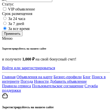
Статус
VIP объявление
Срок размещения
За 24 часа
За 7 дней
За все время
Применить
Меню
Зарегистрируйтесь на нашем сайте
и получите
1,000 ₽
на свой бонусный счет!
Войти или зарегистрироваться
Главная
Объявления на карте
Бизнес-профили
Блог
Поиск в
интернете
Погода
Новости
Добавить объявление
Правила сервиса
Пользовательское соглашение
Служба
поддержки
Зарегистрируйтесь на нашем сайте