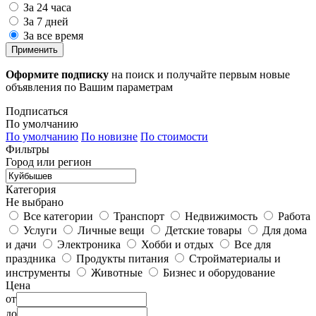
За 24 часа
За 7 дней
За все время
Применить
Оформите подписку
на поиск и получайте первым новые
объявления по Вашим параметрам
Подписаться
По умолчанию
По умолчанию
По новизне
По стоимости
Фильтры
Город или регион
Категория
Не выбрано
Все категории
Транспорт
Недвижимость
Работа
Услуги
Личные вещи
Детские товары
Для дома
и дачи
Электроника
Хобби и отдых
Все для
праздника
Продукты питания
Стройматериалы и
инструменты
Животные
Бизнес и оборудование
Цена
от
до