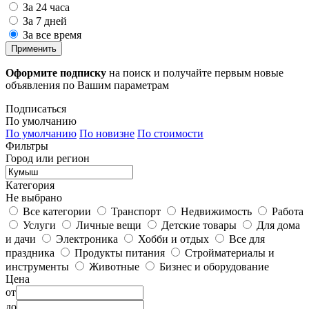
За 24 часа
За 7 дней
За все время
Применить
Оформите подписку
на поиск и получайте первым новые
объявления по Вашим параметрам
Подписаться
По умолчанию
По умолчанию
По новизне
По стоимости
Фильтры
Город или регион
Категория
Не выбрано
Все категории
Транспорт
Недвижимость
Работа
Услуги
Личные вещи
Детские товары
Для дома
и дачи
Электроника
Хобби и отдых
Все для
праздника
Продукты питания
Стройматериалы и
инструменты
Животные
Бизнес и оборудование
Цена
от
до