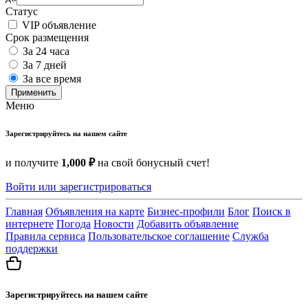
Статус
VIP объявление
Срок размещения
За 24 часа
За 7 дней
За все время
Применить
Меню
Зарегистрируйтесь на нашем сайте
и получите
1,000 ₽
на свой бонусный счет!
Войти или зарегистрироваться
Главная
Объявления на карте
Бизнес-профили
Блог
Поиск в
интернете
Погода
Новости
Добавить объявление
Правила сервиса
Пользовательское соглашение
Служба
поддержки
Зарегистрируйтесь на нашем сайте