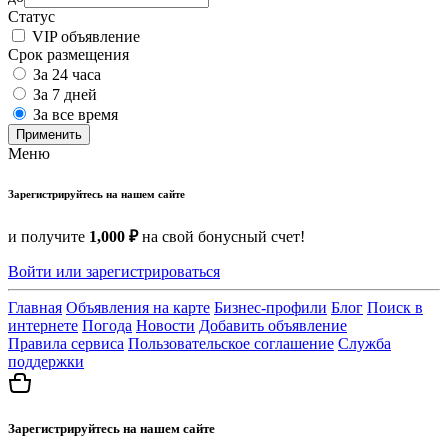
Статус
VIP объявление
Срок размещения
За 24 часа
За 7 дней
За все время
Применить
Меню
Зарегистрируйтесь на нашем сайте
и получите
1,000 ₽
на свой бонусный счет!
Войти или зарегистрироваться
Главная
Объявления на карте
Бизнес-профили
Блог
Поиск в
интернете
Погода
Новости
Добавить объявление
Правила сервиса
Пользовательское соглашение
Служба
поддержки
Зарегистрируйтесь на нашем сайте