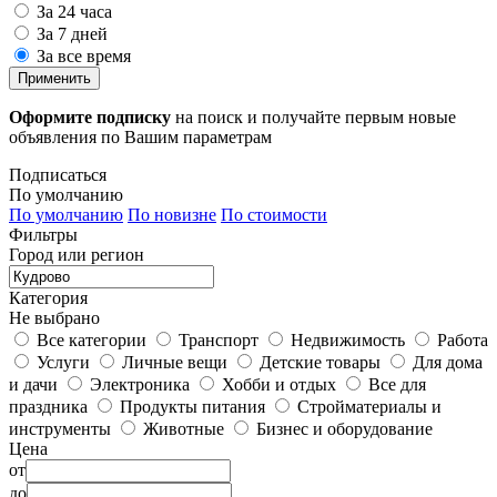
За 24 часа
За 7 дней
За все время
Применить
Оформите подписку
на поиск и получайте первым новые
объявления по Вашим параметрам
Подписаться
По умолчанию
По умолчанию
По новизне
По стоимости
Фильтры
Город или регион
Категория
Не выбрано
Все категории
Транспорт
Недвижимость
Работа
Услуги
Личные вещи
Детские товары
Для дома
и дачи
Электроника
Хобби и отдых
Все для
праздника
Продукты питания
Стройматериалы и
инструменты
Животные
Бизнес и оборудование
Цена
от
до