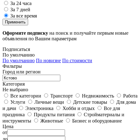
За 24 часа
За 7 дней
За все время
Применить
Оформите подписку
на поиск и получайте первым новые
объявления по Вашим параметрам
Подписаться
По умолчанию
По умолчанию
По новизне
По стоимости
Фильтры
Город или регион
Категория
Не выбрано
Все категории
Транспорт
Недвижимость
Работа
Услуги
Личные вещи
Детские товары
Для дома
и дачи
Электроника
Хобби и отдых
Все для
праздника
Продукты питания
Стройматериалы и
инструменты
Животные
Бизнес и оборудование
Цена
от
до