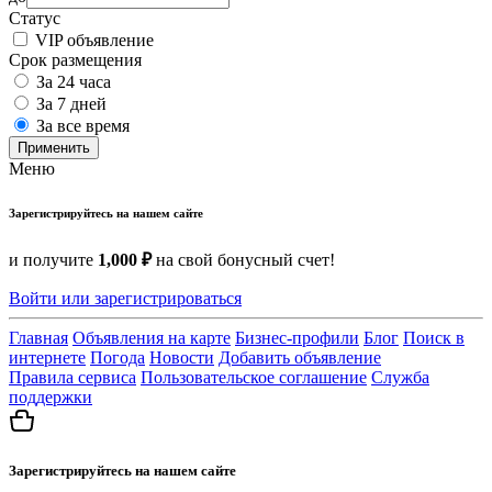
Статус
VIP объявление
Срок размещения
За 24 часа
За 7 дней
За все время
Применить
Меню
Зарегистрируйтесь на нашем сайте
и получите
1,000 ₽
на свой бонусный счет!
Войти или зарегистрироваться
Главная
Объявления на карте
Бизнес-профили
Блог
Поиск в
интернете
Погода
Новости
Добавить объявление
Правила сервиса
Пользовательское соглашение
Служба
поддержки
Зарегистрируйтесь на нашем сайте