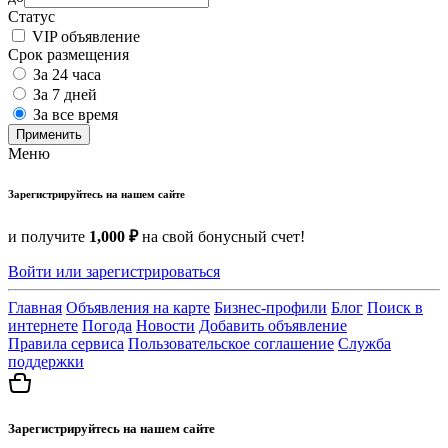
Статус
VIP объявление
Срок размещения
За 24 часа
За 7 дней
За все время
Применить
Меню
Зарегистрируйтесь на нашем сайте
и получите
1,000 ₽
на свой бонусный счет!
Войти или зарегистрироваться
Главная
Объявления на карте
Бизнес-профили
Блог
Поиск в
интернете
Погода
Новости
Добавить объявление
Правила сервиса
Пользовательское соглашение
Служба
поддержки
Зарегистрируйтесь на нашем сайте