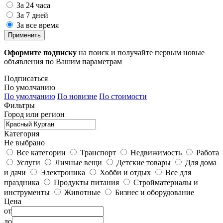
За 24 часа
За 7 дней
За все время
Применить
Оформите подписку
на поиск и получайте первым новые
объявления по Вашим параметрам
Подписаться
По умолчанию
По умолчанию
По новизне
По стоимости
Фильтры
Город или регион
Категория
Не выбрано
Все категории
Транспорт
Недвижимость
Работа
Услуги
Личные вещи
Детские товары
Для дома
и дачи
Электроника
Хобби и отдых
Все для
праздника
Продукты питания
Стройматериалы и
инструменты
Животные
Бизнес и оборудование
Цена
от
до