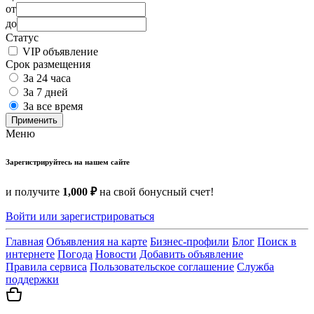
от
до
Статус
VIP объявление
Срок размещения
За 24 часа
За 7 дней
За все время
Применить
Меню
Зарегистрируйтесь на нашем сайте
и получите
1,000 ₽
на свой бонусный счет!
Войти или зарегистрироваться
Главная
Объявления на карте
Бизнес-профили
Блог
Поиск в
интернете
Погода
Новости
Добавить объявление
Правила сервиса
Пользовательское соглашение
Служба
поддержки