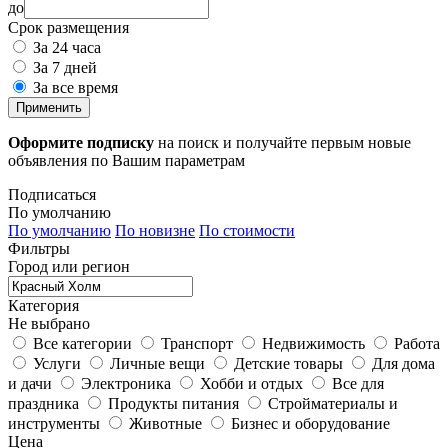
до
Срок размещения
За 24 часа
За 7 дней
За все время
Применить
Оформите подписку
на поиск и получайте первым новые
объявления по Вашим параметрам
Подписаться
По умолчанию
По умолчанию
По новизне
По стоимости
Фильтры
Город или регион
Категория
Не выбрано
Все категории
Транспорт
Недвижимость
Работа
Услуги
Личные вещи
Детские товары
Для дома
и дачи
Электроника
Хобби и отдых
Все для
праздника
Продукты питания
Стройматериалы и
инструменты
Животные
Бизнес и оборудование
Цена