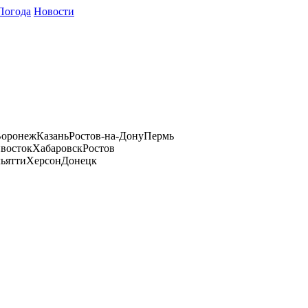
Погода
Новости
оронеж
Казань
Ростов-на-Дону
Пермь
восток
Хабаровск
Ростов
ьятти
Херсон
Донецк