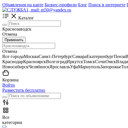
Объявления на карте
Бизнес-профили
Блог
Поиск в интернете
Каталог
Краснозаводск
Отмена
Применить
Отмена
Все города
Москва
Санкт-Петербург
Самара
Екатеринбург
Пенза
В
Краснодар
Красноярск
Волгоград
Иркутск
Томск
Сочи
Омск
Влади
Новосибирск
Челябинск
Ярославль
Уфа
Мариуполь
Запорожье
Тол
Корзина
Войти
Разместить бесплатно
Все
категории