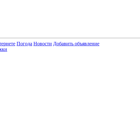
тернете
Погода
Новости
Добавить объявление
жки