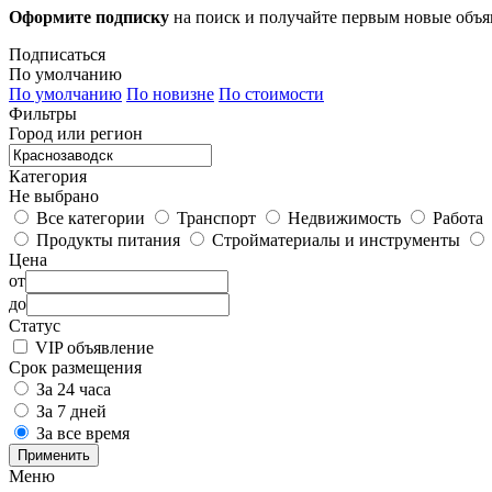
Оформите подписку
на поиск и получайте первым новые объ
Подписаться
По умолчанию
По умолчанию
По новизне
По стоимости
Фильтры
Город или регион
Категория
Не выбрано
Все категории
Транспорт
Недвижимость
Работа
Продукты питания
Стройматериалы и инструменты
Цена
от
до
Статус
VIP объявление
Срок размещения
За 24 часа
За 7 дней
За все время
Применить
Меню