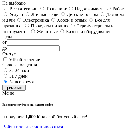
Не выбрано
Все категории
Транспорт
Недвижимость
Работа
Услуги
Личные вещи
Детские товары
Для дома
и дачи
Электроника
Хобби и отдых
Все для
праздника
Продукты питания
Стройматериалы и
инструменты
Животные
Бизнес и оборудование
Цена
от
до
Статус
VIP объявление
Срок размещения
За 24 часа
За 7 дней
За все время
Применить
Меню
Зарегистрируйтесь на нашем сайте
и получите
1,000 ₽
на свой бонусный счет!
Войти или зарегистрироваться