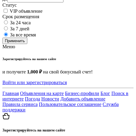
Статус
VIP объявление
Срок размещения
За 24 часа
За 7 дней
За все время
Применить
Меню
Зарегистрируйтесь на нашем сайте
и получите
1,000 ₽
на свой бонусный счет!
Войти или зарегистрироваться
Главная
Объявления на карте
Бизнес-профили
Блог
Поиск в
интернете
Погода
Новости
Добавить объявление
Правила сервиса
Пользовательское соглашение
Служба
поддержки
Зарегистрируйтесь на нашем сайте