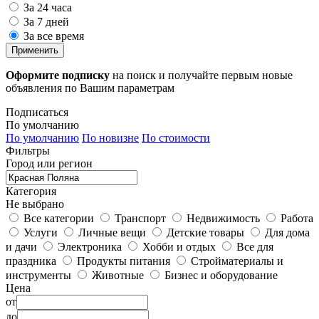
За 24 часа
За 7 дней
За все время
Применить
Оформите подписку
на поиск и получайте первым новые
объявления по Вашим параметрам
Подписаться
По умолчанию
По умолчанию
По новизне
По стоимости
Фильтры
Город или регион
Категория
Не выбрано
Все категории
Транспорт
Недвижимость
Работа
Услуги
Личные вещи
Детские товары
Для дома
и дачи
Электроника
Хобби и отдых
Все для
праздника
Продукты питания
Стройматериалы и
инструменты
Животные
Бизнес и оборудование
Цена
от
до