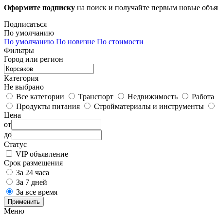
Оформите подписку
на поиск и получайте первым новые объ
Подписаться
По умолчанию
По умолчанию
По новизне
По стоимости
Фильтры
Город или регион
Категория
Не выбрано
Все категории
Транспорт
Недвижимость
Работа
Продукты питания
Стройматериалы и инструменты
Цена
от
до
Статус
VIP объявление
Срок размещения
За 24 часа
За 7 дней
За все время
Применить
Меню