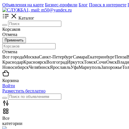
Объявления на карте
Бизнес-профили
Блог
Поиск в интернете
Каталог
Корсаков
Отмена
Применить
Отмена
Все города
Москва
Санкт-Петербург
Самара
Екатеринбург
Пенза
В
Краснодар
Красноярск
Волгоград
Иркутск
Томск
Сочи
Омск
Влади
Новосибирск
Челябинск
Ярославль
Уфа
Мариуполь
Запорожье
Тол
Корзина
Войти
Разместить бесплатно
Все
категории