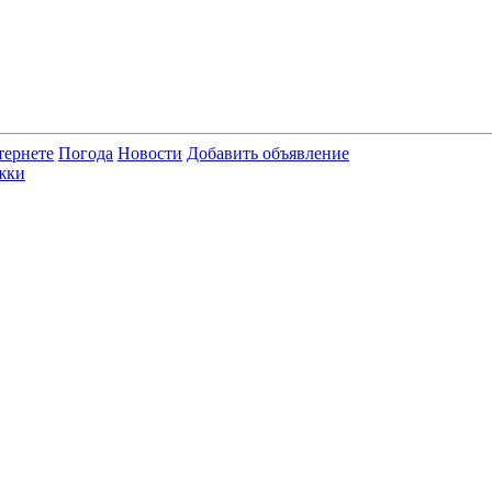
тернете
Погода
Новости
Добавить объявление
жки