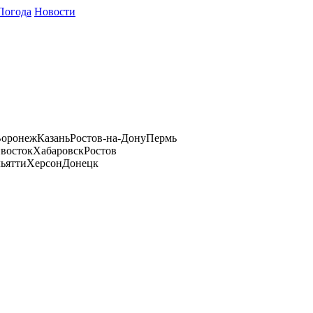
Погода
Новости
оронеж
Казань
Ростов-на-Дону
Пермь
восток
Хабаровск
Ростов
ьятти
Херсон
Донецк