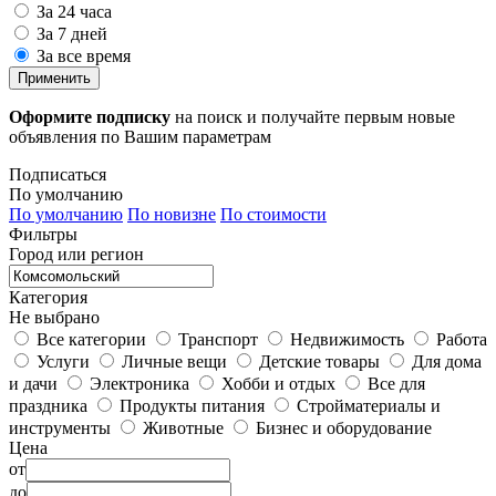
За 24 часа
За 7 дней
За все время
Применить
Оформите подписку
на поиск и получайте первым новые
объявления по Вашим параметрам
Подписаться
По умолчанию
По умолчанию
По новизне
По стоимости
Фильтры
Город или регион
Категория
Не выбрано
Все категории
Транспорт
Недвижимость
Работа
Услуги
Личные вещи
Детские товары
Для дома
и дачи
Электроника
Хобби и отдых
Все для
праздника
Продукты питания
Стройматериалы и
инструменты
Животные
Бизнес и оборудование
Цена
от
до