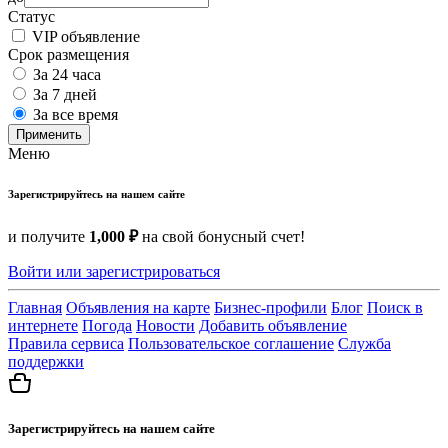
Статус
VIP объявление
Срок размещения
За 24 часа
За 7 дней
За все время
Применить
Меню
Зарегистрируйтесь на нашем сайте
и получите
1,000 ₽
на свой бонусный счет!
Войти или зарегистрироваться
Главная
Объявления на карте
Бизнес-профили
Блог
Поиск в
интернете
Погода
Новости
Добавить объявление
Правила сервиса
Пользовательское соглашение
Служба
поддержки
Зарегистрируйтесь на нашем сайте