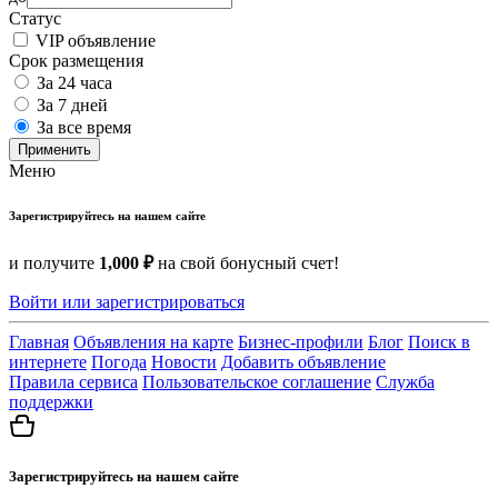
Статус
VIP объявление
Срок размещения
За 24 часа
За 7 дней
За все время
Применить
Меню
Зарегистрируйтесь на нашем сайте
и получите
1,000 ₽
на свой бонусный счет!
Войти или зарегистрироваться
Главная
Объявления на карте
Бизнес-профили
Блог
Поиск в
интернете
Погода
Новости
Добавить объявление
Правила сервиса
Пользовательское соглашение
Служба
поддержки
Зарегистрируйтесь на нашем сайте