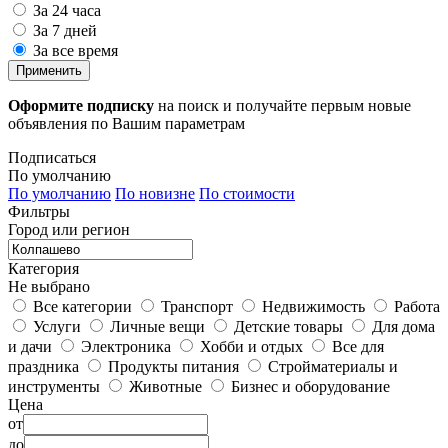
За 24 часа
За 7 дней
За все время
Применить
Оформите подписку
на поиск и получайте первым новые
объявления по Вашим параметрам
Подписаться
По умолчанию
По умолчанию
По новизне
По стоимости
Фильтры
Город или регион
Категория
Не выбрано
Все категории
Транспорт
Недвижимость
Работа
Услуги
Личные вещи
Детские товары
Для дома
и дачи
Электроника
Хобби и отдых
Все для
праздника
Продукты питания
Стройматериалы и
инструменты
Животные
Бизнес и оборудование
Цена
от
до