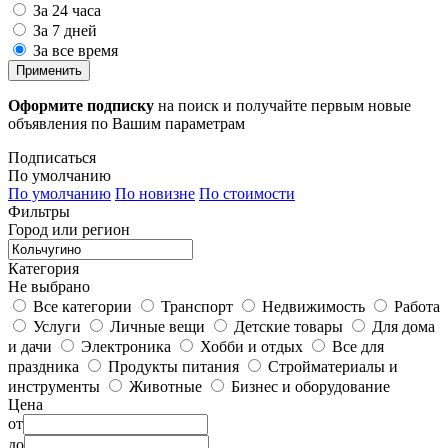
За 24 часа
За 7 дней
За все время
Применить
Оформите подписку
на поиск и получайте первым новые
объявления по Вашим параметрам
Подписаться
По умолчанию
По умолчанию
По новизне
По стоимости
Фильтры
Город или регион
Категория
Не выбрано
Все категории
Транспорт
Недвижимость
Работа
Услуги
Личные вещи
Детские товары
Для дома
и дачи
Электроника
Хобби и отдых
Все для
праздника
Продукты питания
Стройматериалы и
инструменты
Животные
Бизнес и оборудование
Цена
от
до