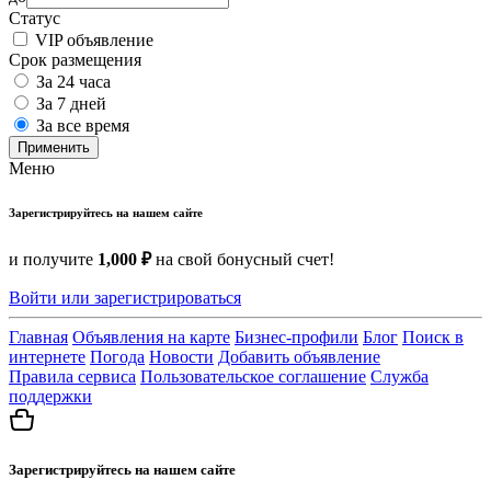
Статус
VIP объявление
Срок размещения
За 24 часа
За 7 дней
За все время
Применить
Меню
Зарегистрируйтесь на нашем сайте
и получите
1,000 ₽
на свой бонусный счет!
Войти или зарегистрироваться
Главная
Объявления на карте
Бизнес-профили
Блог
Поиск в
интернете
Погода
Новости
Добавить объявление
Правила сервиса
Пользовательское соглашение
Служба
поддержки
Зарегистрируйтесь на нашем сайте