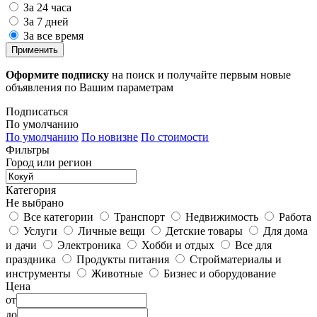
За 24 часа
За 7 дней
За все время
Применить
Оформите подписку
на поиск и получайте первым новые
объявления по Вашим параметрам
Подписаться
По умолчанию
По умолчанию
По новизне
По стоимости
Фильтры
Город или регион
Категория
Не выбрано
Все категории
Транспорт
Недвижимость
Работа
Услуги
Личные вещи
Детские товары
Для дома
и дачи
Электроника
Хобби и отдых
Все для
праздника
Продукты питания
Стройматериалы и
инструменты
Животные
Бизнес и оборудование
Цена
от
до