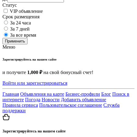
Статус
VIP объявление
Срок размещения
За 24 часа
За 7 дней
За все время
Применить
Меню
Зарегистрируйтесь на нашем сайте
и получите
1,000 ₽
на свой бонусный счет!
Войти или зарегистрироваться
Главная
Объявления на карте
Бизнес-профили
Блог
Поиск в
интернете
Погода
Новости
Добавить объявление
Правила сервиса
Пользовательское соглашение
Служба
поддержки
Зарегистрируйтесь на нашем сайте