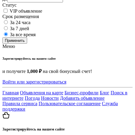
Статус
VIP объявление
Срок размещения
За 24 часа
За 7 дней
За все время
Применить
Меню
Зарегистрируйтесь на нашем сайте
и получите
1,000 ₽
на свой бонусный счет!
Войти или зарегистрироваться
Главная
Объявления на карте
Бизнес-профили
Блог
Поиск в
интернете
Погода
Новости
Добавить объявление
Правила сервиса
Пользовательское соглашение
Служба
поддержки
Зарегистрируйтесь на нашем сайте