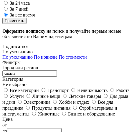
За 24 часа
За 7 дней
За все время
Применить
Оформите подписку
на поиск и получайте первым новые
объявления по Вашим параметрам
Подписаться
По умолчанию
По умолчанию
По новизне
По стоимости
Фильтры
Город или регион
Категория
Не выбрано
Все категории
Транспорт
Недвижимость
Работа
Услуги
Личные вещи
Детские товары
Для дома
и дачи
Электроника
Хобби и отдых
Все для
праздника
Продукты питания
Стройматериалы и
инструменты
Животные
Бизнес и оборудование
Цена
от
до