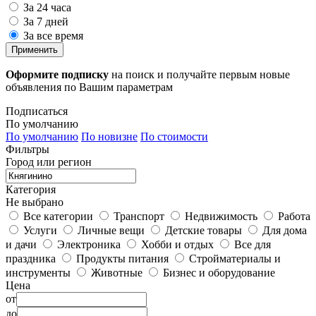
За 24 часа
За 7 дней
За все время
Применить
Оформите подписку
на поиск и получайте первым новые
объявления по Вашим параметрам
Подписаться
По умолчанию
По умолчанию
По новизне
По стоимости
Фильтры
Город или регион
Категория
Не выбрано
Все категории
Транспорт
Недвижимость
Работа
Услуги
Личные вещи
Детские товары
Для дома
и дачи
Электроника
Хобби и отдых
Все для
праздника
Продукты питания
Стройматериалы и
инструменты
Животные
Бизнес и оборудование
Цена
от
до