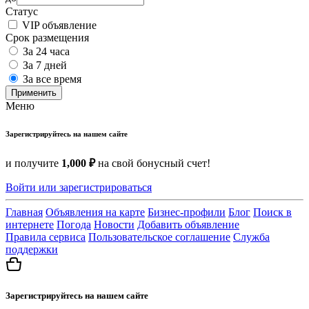
Статус
VIP объявление
Срок размещения
За 24 часа
За 7 дней
За все время
Применить
Меню
Зарегистрируйтесь на нашем сайте
и получите
1,000 ₽
на свой бонусный счет!
Войти или зарегистрироваться
Главная
Объявления на карте
Бизнес-профили
Блог
Поиск в
интернете
Погода
Новости
Добавить объявление
Правила сервиса
Пользовательское соглашение
Служба
поддержки
Зарегистрируйтесь на нашем сайте