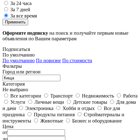
За 24 часа
За 7 дней
За все время
Применить
Оформите подписку
на поиск и получайте первым новые
объявления по Вашим параметрам
Подписаться
По умолчанию
По умолчанию
По новизне
По стоимости
Фильтры
Город или регион
Категория
Не выбрано
Все категории
Транспорт
Недвижимость
Работа
Услуги
Личные вещи
Детские товары
Для дома
и дачи
Электроника
Хобби и отдых
Все для
праздника
Продукты питания
Стройматериалы и
инструменты
Животные
Бизнес и оборудование
Цена
от
до