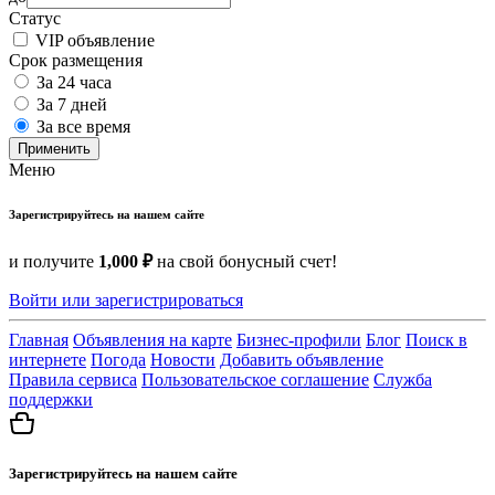
Статус
VIP объявление
Срок размещения
За 24 часа
За 7 дней
За все время
Применить
Меню
Зарегистрируйтесь на нашем сайте
и получите
1,000 ₽
на свой бонусный счет!
Войти или зарегистрироваться
Главная
Объявления на карте
Бизнес-профили
Блог
Поиск в
интернете
Погода
Новости
Добавить объявление
Правила сервиса
Пользовательское соглашение
Служба
поддержки
Зарегистрируйтесь на нашем сайте