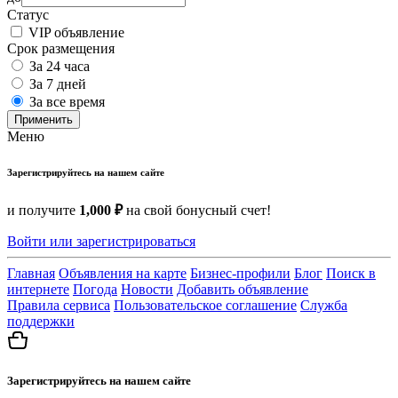
Статус
VIP объявление
Срок размещения
За 24 часа
За 7 дней
За все время
Применить
Меню
Зарегистрируйтесь на нашем сайте
и получите
1,000 ₽
на свой бонусный счет!
Войти или зарегистрироваться
Главная
Объявления на карте
Бизнес-профили
Блог
Поиск в
интернете
Погода
Новости
Добавить объявление
Правила сервиса
Пользовательское соглашение
Служба
поддержки
Зарегистрируйтесь на нашем сайте