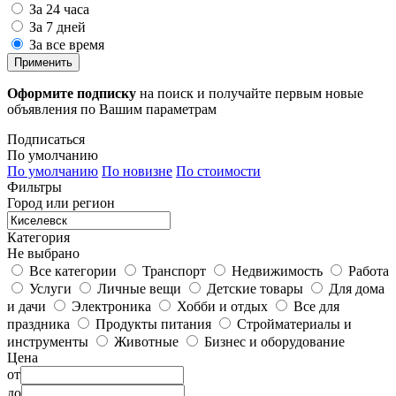
За 24 часа
За 7 дней
За все время
Применить
Оформите подписку
на поиск и получайте первым новые
объявления по Вашим параметрам
Подписаться
По умолчанию
По умолчанию
По новизне
По стоимости
Фильтры
Город или регион
Категория
Не выбрано
Все категории
Транспорт
Недвижимость
Работа
Услуги
Личные вещи
Детские товары
Для дома
и дачи
Электроника
Хобби и отдых
Все для
праздника
Продукты питания
Стройматериалы и
инструменты
Животные
Бизнес и оборудование
Цена
от
до