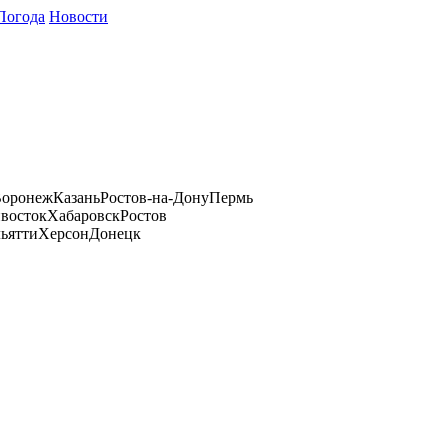
Погода
Новости
оронеж
Казань
Ростов-на-Дону
Пермь
восток
Хабаровск
Ростов
ьятти
Херсон
Донецк