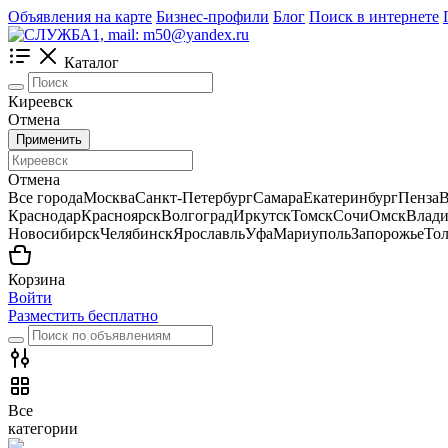
Объявления на карте
Бизнес-профили
Блог
Поиск в интернете
Каталог
Киреевск
Отмена
Применить
Отмена
Все города
Москва
Санкт-Петербург
Самара
Екатеринбург
Пенза
В
Краснодар
Красноярск
Волгоград
Иркутск
Томск
Сочи
Омск
Влади
Новосибирск
Челябинск
Ярославль
Уфа
Мариуполь
Запорожье
Тол
Корзина
Войти
Разместить бесплатно
Все
категории