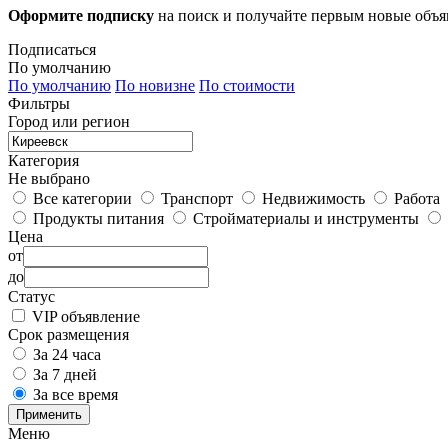
Оформите подписку
на поиск и получайте первым новые объ
Подписаться
По умолчанию
По умолчанию
По новизне
По стоимости
Фильтры
Город или регион
Категория
Не выбрано
Все категории
Транспорт
Недвижимость
Работа
Продукты питания
Стройматериалы и инструменты
Цена
от
до
Статус
VIP объявление
Срок размещения
За 24 часа
За 7 дней
За все время
Применить
Меню