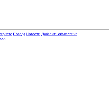
тернете
Погода
Новости
Добавить объявление
жки