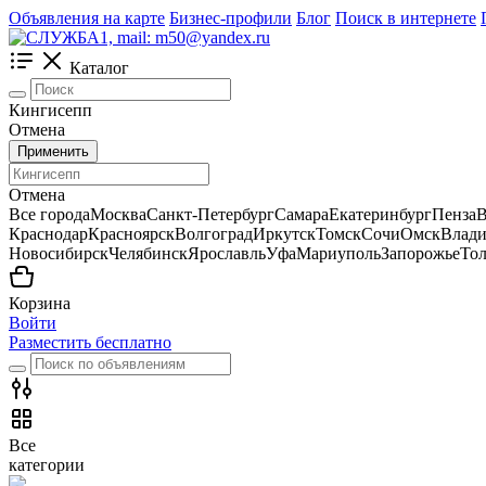
Объявления на карте
Бизнес-профили
Блог
Поиск в интернете
Каталог
Кингисепп
Отмена
Применить
Отмена
Все города
Москва
Санкт-Петербург
Самара
Екатеринбург
Пенза
В
Краснодар
Красноярск
Волгоград
Иркутск
Томск
Сочи
Омск
Влади
Новосибирск
Челябинск
Ярославль
Уфа
Мариуполь
Запорожье
Тол
Корзина
Войти
Разместить бесплатно
Все
категории