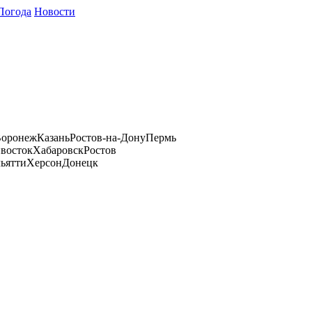
Погода
Новости
оронеж
Казань
Ростов-на-Дону
Пермь
восток
Хабаровск
Ростов
ьятти
Херсон
Донецк