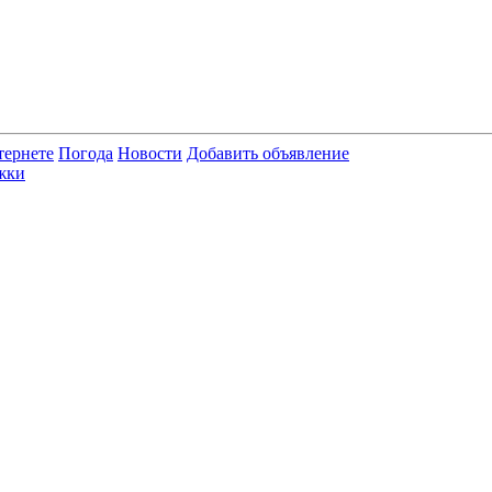
тернете
Погода
Новости
Добавить объявление
жки