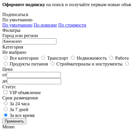
Оформите подписку
на поиск и получайте первым новые объ
Подписаться
По умолчанию
По умолчанию
По новизне
По стоимости
Фильтры
Город или регион
Категория
Не выбрано
Все категории
Транспорт
Недвижимость
Работа
Продукты питания
Стройматериалы и инструменты
Цена
от
до
Статус
VIP объявление
Срок размещения
За 24 часа
За 7 дней
За все время
Применить
Меню