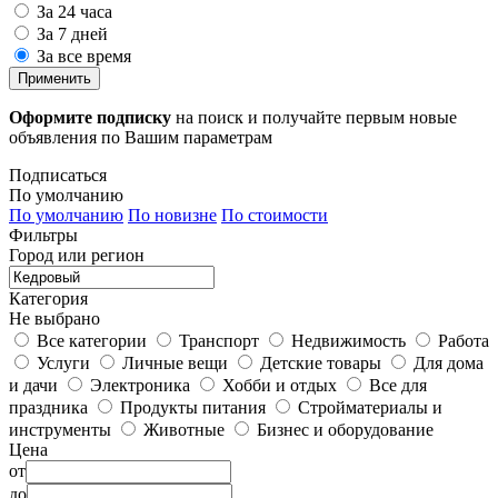
За 24 часа
За 7 дней
За все время
Применить
Оформите подписку
на поиск и получайте первым новые
объявления по Вашим параметрам
Подписаться
По умолчанию
По умолчанию
По новизне
По стоимости
Фильтры
Город или регион
Категория
Не выбрано
Все категории
Транспорт
Недвижимость
Работа
Услуги
Личные вещи
Детские товары
Для дома
и дачи
Электроника
Хобби и отдых
Все для
праздника
Продукты питания
Стройматериалы и
инструменты
Животные
Бизнес и оборудование
Цена
от
до