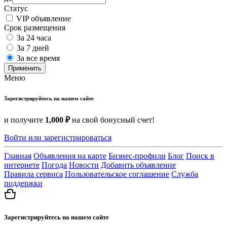
Статус
VIP объявление
Срок размещения
За 24 часа
За 7 дней
За все время
Применить
Меню
Зарегистрируйтесь на нашем сайте
и получите
1,000 ₽
на свой бонусный счет!
Войти или зарегистрироваться
Главная
Объявления на карте
Бизнес-профили
Блог
Поиск в
интернете
Погода
Новости
Добавить объявление
Правила сервиса
Пользовательское соглашение
Служба
поддержки
Зарегистрируйтесь на нашем сайте