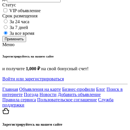
Статус
VIP объявление
Срок размещения
За 24 часа
За 7 дней
За все время
Применить
Меню
Зарегистрируйтесь на нашем сайте
и получите
1,000 ₽
на свой бонусный счет!
Войти или зарегистрироваться
Главная
Объявления на карте
Бизнес-профили
Блог
Поиск в
интернете
Погода
Новости
Добавить объявление
Правила сервиса
Пользовательское соглашение
Служба
поддержки
Зарегистрируйтесь на нашем сайте