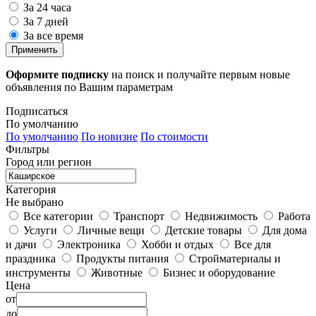
За 24 часа
За 7 дней
За все время
Применить
Оформите подписку
на поиск и получайте первым новые
объявления по Вашим параметрам
Подписаться
По умолчанию
По умолчанию
По новизне
По стоимости
Фильтры
Город или регион
Категория
Не выбрано
Все категории
Транспорт
Недвижимость
Работа
Услуги
Личные вещи
Детские товары
Для дома
и дачи
Электроника
Хобби и отдых
Все для
праздника
Продукты питания
Стройматериалы и
инструменты
Животные
Бизнес и оборудование
Цена
от
до