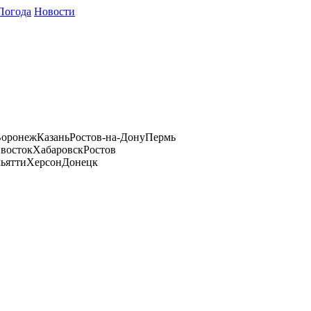
Погода
Новости
оронеж
Казань
Ростов-на-Дону
Пермь
восток
Хабаровск
Ростов
ьятти
Херсон
Донецк