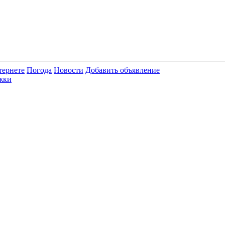
тернете
Погода
Новости
Добавить объявление
жки