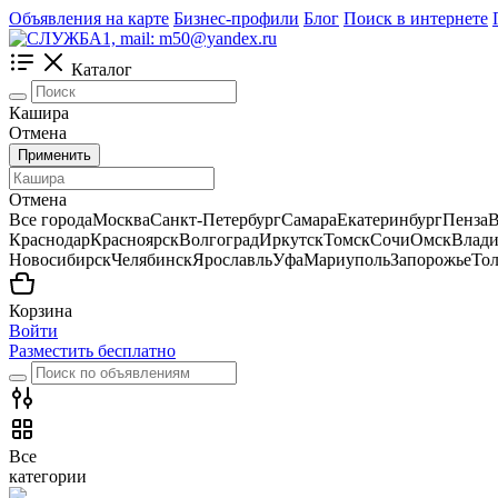
Объявления на карте
Бизнес-профили
Блог
Поиск в интернете
Каталог
Кашира
Отмена
Применить
Отмена
Все города
Москва
Санкт-Петербург
Самара
Екатеринбург
Пенза
В
Краснодар
Красноярск
Волгоград
Иркутск
Томск
Сочи
Омск
Влади
Новосибирск
Челябинск
Ярославль
Уфа
Мариуполь
Запорожье
Тол
Корзина
Войти
Разместить бесплатно
Все
категории