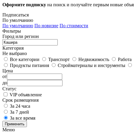
Оформите подписку
на поиск и получайте первым новые объ
Подписаться
По умолчанию
По умолчанию
По новизне
По стоимости
Фильтры
Город или регион
Категория
Не выбрано
Все категории
Транспорт
Недвижимость
Работа
Продукты питания
Стройматериалы и инструменты
Цена
от
до
Статус
VIP объявление
Срок размещения
За 24 часа
За 7 дней
За все время
Применить
Меню