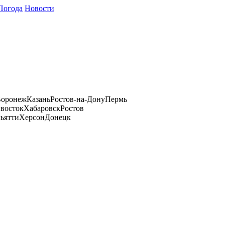
Погода
Новости
оронеж
Казань
Ростов-на-Дону
Пермь
восток
Хабаровск
Ростов
ьятти
Херсон
Донецк