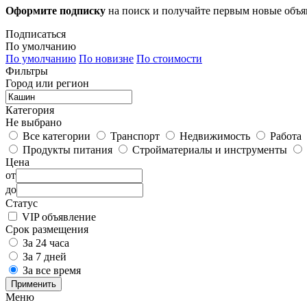
Оформите подписку
на поиск и получайте первым новые объ
Подписаться
По умолчанию
По умолчанию
По новизне
По стоимости
Фильтры
Город или регион
Категория
Не выбрано
Все категории
Транспорт
Недвижимость
Работа
Продукты питания
Стройматериалы и инструменты
Цена
от
до
Статус
VIP объявление
Срок размещения
За 24 часа
За 7 дней
За все время
Применить
Меню