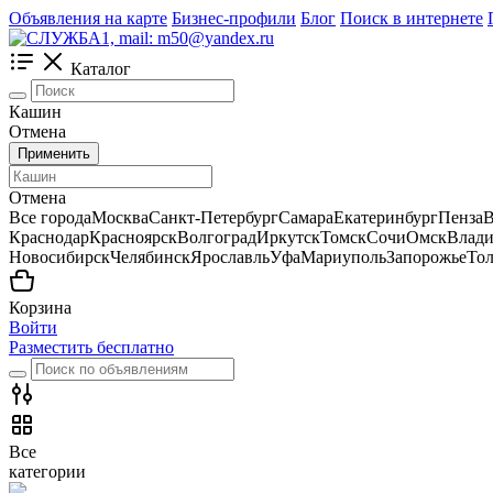
Объявления на карте
Бизнес-профили
Блог
Поиск в интернете
Каталог
Кашин
Отмена
Применить
Отмена
Все города
Москва
Санкт-Петербург
Самара
Екатеринбург
Пенза
В
Краснодар
Красноярск
Волгоград
Иркутск
Томск
Сочи
Омск
Влади
Новосибирск
Челябинск
Ярославль
Уфа
Мариуполь
Запорожье
Тол
Корзина
Войти
Разместить бесплатно
Все
категории