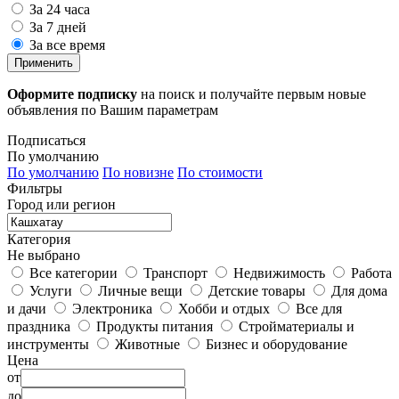
За 24 часа
За 7 дней
За все время
Применить
Оформите подписку
на поиск и получайте первым новые
объявления по Вашим параметрам
Подписаться
По умолчанию
По умолчанию
По новизне
По стоимости
Фильтры
Город или регион
Категория
Не выбрано
Все категории
Транспорт
Недвижимость
Работа
Услуги
Личные вещи
Детские товары
Для дома
и дачи
Электроника
Хобби и отдых
Все для
праздника
Продукты питания
Стройматериалы и
инструменты
Животные
Бизнес и оборудование
Цена
от
до