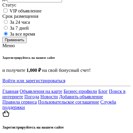
Статус
VIP объявление
Срок размещения
За 24 часа
За 7 дней
За все время
Применить
Меню
Зарегистрируйтесь на нашем сайте
и получите
1,000 ₽
на свой бонусный счет!
Войти или зарегистрироваться
Главная
Объявления на карте
Бизнес-профили
Блог
Поиск в
интернете
Погода
Новости
Добавить объявление
Правила сервиса
Пользовательское соглашение
Служба
поддержки
Зарегистрируйтесь на нашем сайте