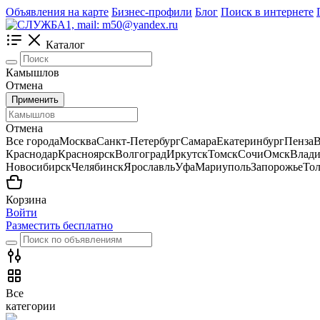
Объявления на карте
Бизнес-профили
Блог
Поиск в интернете
Каталог
Камышлов
Отмена
Применить
Отмена
Все города
Москва
Санкт-Петербург
Самара
Екатеринбург
Пенза
В
Краснодар
Красноярск
Волгоград
Иркутск
Томск
Сочи
Омск
Влади
Новосибирск
Челябинск
Ярославль
Уфа
Мариуполь
Запорожье
Тол
Корзина
Войти
Разместить бесплатно
Все
категории