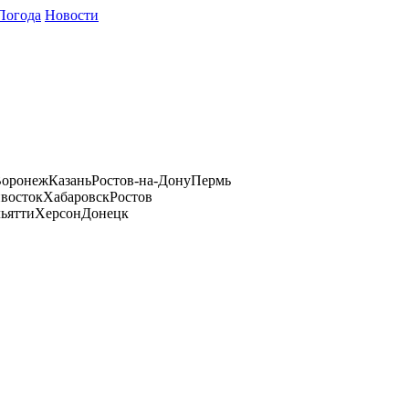
Погода
Новости
оронеж
Казань
Ростов-на-Дону
Пермь
восток
Хабаровск
Ростов
ьятти
Херсон
Донецк