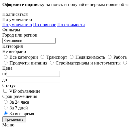
Оформите подписку
на поиск и получайте первым новые объ
Подписаться
По умолчанию
По умолчанию
По новизне
По стоимости
Фильтры
Город или регион
Категория
Не выбрано
Все категории
Транспорт
Недвижимость
Работа
Продукты питания
Стройматериалы и инструменты
Цена
от
до
Статус
VIP объявление
Срок размещения
За 24 часа
За 7 дней
За все время
Применить
Меню