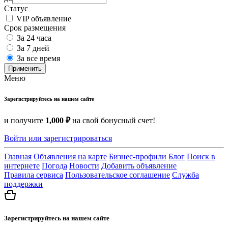
Статус
VIP объявление
Срок размещения
За 24 часа
За 7 дней
За все время
Применить
Меню
Зарегистрируйтесь на нашем сайте
и получите
1,000 ₽
на свой бонусный счет!
Войти или зарегистрироваться
Главная
Объявления на карте
Бизнес-профили
Блог
Поиск в
интернете
Погода
Новости
Добавить объявление
Правила сервиса
Пользовательское соглашение
Служба
поддержки
Зарегистрируйтесь на нашем сайте