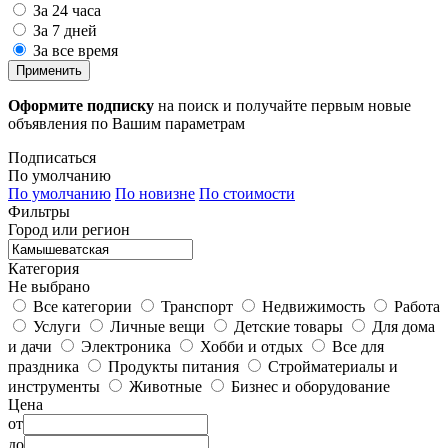
За 24 часа
За 7 дней
За все время
Применить
Оформите подписку
на поиск и получайте первым новые
объявления по Вашим параметрам
Подписаться
По умолчанию
По умолчанию
По новизне
По стоимости
Фильтры
Город или регион
Категория
Не выбрано
Все категории
Транспорт
Недвижимость
Работа
Услуги
Личные вещи
Детские товары
Для дома
и дачи
Электроника
Хобби и отдых
Все для
праздника
Продукты питания
Стройматериалы и
инструменты
Животные
Бизнес и оборудование
Цена
от
до