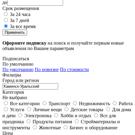
до
Срок размещения
За 24 часа
За 7 дней
За все время
Применить
Оформите подписку
на поиск и получайте первым новые
объявления по Вашим параметрам
Подписаться
По умолчанию
По умолчанию
По новизне
По стоимости
Фильтры
Город или регион
Категория
Не выбрано
Все категории
Транспорт
Недвижимость
Работа
Услуги
Личные вещи
Детские товары
Для дома
и дачи
Электроника
Хобби и отдых
Все для
праздника
Продукты питания
Стройматериалы и
инструменты
Животные
Бизнес и оборудование
Цена