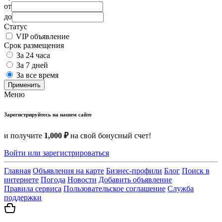
от
до
Статус
VIP объявление
Срок размещения
За 24 часа
За 7 дней
За все время
Применить
Меню
Зарегистрируйтесь на нашем сайте
и получите
1,000 ₽
на свой бонусный счет!
Войти или зарегистрироваться
Главная
Объявления на карте
Бизнес-профили
Блог
Поиск в
интернете
Погода
Новости
Добавить объявление
Правила сервиса
Пользовательское соглашение
Служба
поддержки