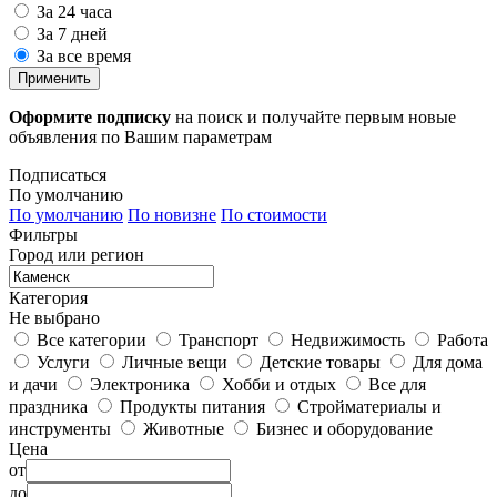
За 24 часа
За 7 дней
За все время
Применить
Оформите подписку
на поиск и получайте первым новые
объявления по Вашим параметрам
Подписаться
По умолчанию
По умолчанию
По новизне
По стоимости
Фильтры
Город или регион
Категория
Не выбрано
Все категории
Транспорт
Недвижимость
Работа
Услуги
Личные вещи
Детские товары
Для дома
и дачи
Электроника
Хобби и отдых
Все для
праздника
Продукты питания
Стройматериалы и
инструменты
Животные
Бизнес и оборудование
Цена
от
до