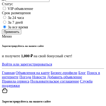
Статус
VIP объявление
Срок размещения
За 24 часа
За 7 дней
За все время
Применить
Меню
Зарегистрируйтесь на нашем сайте
и получите
1,000 ₽
на свой бонусный счет!
Войти или зарегистрироваться
Главная
Объявления на карте
Бизнес-профили
Блог
Поиск в
интернете
Погода
Новости
Добавить объявление
Правила сервиса
Пользовательское соглашение
Служба
поддержки
Зарегистрируйтесь на нашем сайте