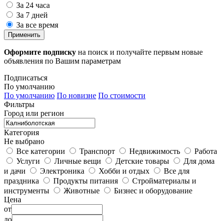
За 24 часа
За 7 дней
За все время
Применить
Оформите подписку
на поиск и получайте первым новые
объявления по Вашим параметрам
Подписаться
По умолчанию
По умолчанию
По новизне
По стоимости
Фильтры
Город или регион
Категория
Не выбрано
Все категории
Транспорт
Недвижимость
Работа
Услуги
Личные вещи
Детские товары
Для дома
и дачи
Электроника
Хобби и отдых
Все для
праздника
Продукты питания
Стройматериалы и
инструменты
Животные
Бизнес и оборудование
Цена
от
до