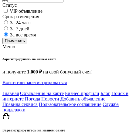
Статус
VIP объявление
Срок размещения
За 24 часа
За 7 дней
За все время
Применить
Меню
Зарегистрируйтесь на нашем сайте
и получите
1,000 ₽
на свой бонусный счет!
Войти или зарегистрироваться
Главная
Объявления на карте
Бизнес-профили
Блог
Поиск в
интернете
Погода
Новости
Добавить объявление
Правила сервиса
Пользовательское соглашение
Служба
поддержки
Зарегистрируйтесь на нашем сайте