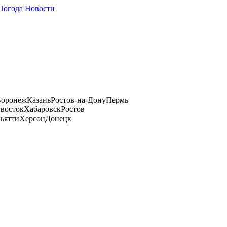
Погода
Новости
оронеж
Казань
Ростов-на-Дону
Пермь
восток
Хабаровск
Ростов
ьятти
Херсон
Донецк