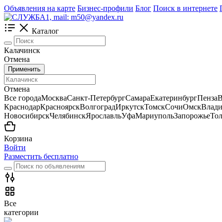
Объявления на карте
Бизнес-профили
Блог
Поиск в интернете
Каталог
Калачинск
Отмена
Применить
Отмена
Все города
Москва
Санкт-Петербург
Самара
Екатеринбург
Пенза
В
Краснодар
Красноярск
Волгоград
Иркутск
Томск
Сочи
Омск
Влади
Новосибирск
Челябинск
Ярославль
Уфа
Мариуполь
Запорожье
Тол
Корзина
Войти
Разместить бесплатно
Все
категории