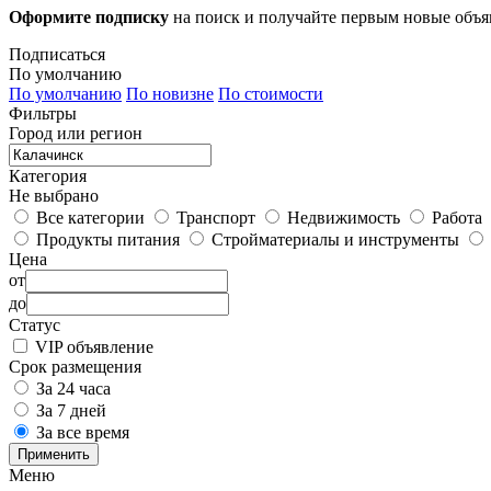
Оформите подписку
на поиск и получайте первым новые объ
Подписаться
По умолчанию
По умолчанию
По новизне
По стоимости
Фильтры
Город или регион
Категория
Не выбрано
Все категории
Транспорт
Недвижимость
Работа
Продукты питания
Стройматериалы и инструменты
Цена
от
до
Статус
VIP объявление
Срок размещения
За 24 часа
За 7 дней
За все время
Применить
Меню