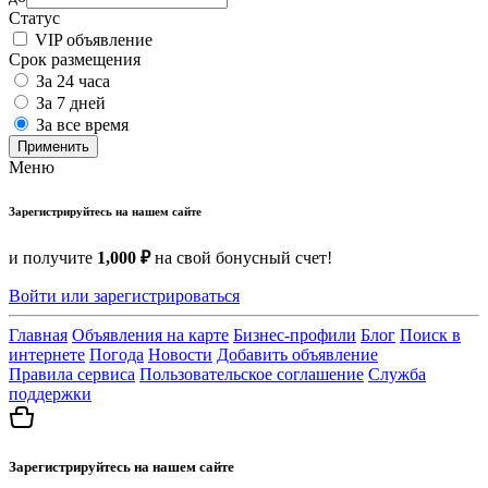
Статус
VIP объявление
Срок размещения
За 24 часа
За 7 дней
За все время
Применить
Меню
Зарегистрируйтесь на нашем сайте
и получите
1,000 ₽
на свой бонусный счет!
Войти или зарегистрироваться
Главная
Объявления на карте
Бизнес-профили
Блог
Поиск в
интернете
Погода
Новости
Добавить объявление
Правила сервиса
Пользовательское соглашение
Служба
поддержки
Зарегистрируйтесь на нашем сайте