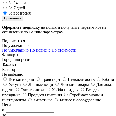
За 24 часа
За 7 дней
За все время
Применить
Оформите подписку
на поиск и получайте первым новые
объявления по Вашим параметрам
Подписаться
По умолчанию
По умолчанию
По новизне
По стоимости
Фильтры
Город или регион
Категория
Не выбрано
Все категории
Транспорт
Недвижимость
Работа
Услуги
Личные вещи
Детские товары
Для дома
и дачи
Электроника
Хобби и отдых
Все для
праздника
Продукты питания
Стройматериалы и
инструменты
Животные
Бизнес и оборудование
Цена
от
до