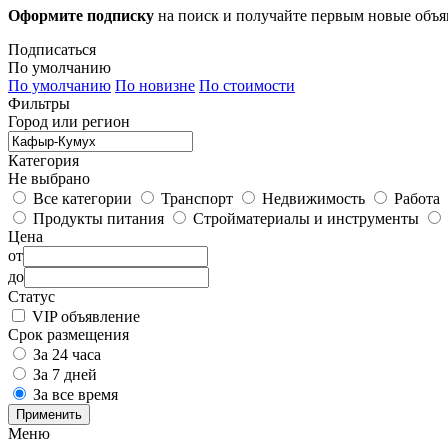
Оформите подписку
на поиск и получайте первым новые объ
Подписаться
По умолчанию
По умолчанию
По новизне
По стоимости
Фильтры
Город или регион
Категория
Не выбрано
Все категории
Транспорт
Недвижимость
Работа
Продукты питания
Стройматериалы и инструменты
Цена
от
до
Статус
VIP объявление
Срок размещения
За 24 часа
За 7 дней
За все время
Применить
Меню