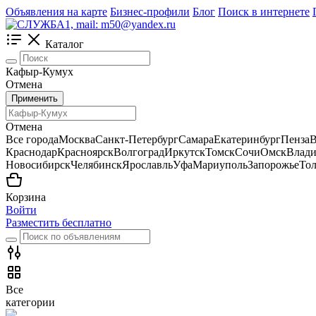
Объявления на карте
Бизнес-профили
Блог
Поиск в интернете
Каталог
Кафыр-Кумух
Отмена
Применить
Отмена
Все города
Москва
Санкт-Петербург
Самара
Екатеринбург
Пенза
В
Краснодар
Красноярск
Волгоград
Иркутск
Томск
Сочи
Омск
Влади
Новосибирск
Челябинск
Ярославль
Уфа
Мариуполь
Запорожье
Тол
Корзина
Войти
Разместить бесплатно
Все
категории