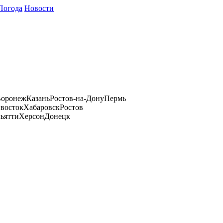
Погода
Новости
оронеж
Казань
Ростов-на-Дону
Пермь
восток
Хабаровск
Ростов
ьятти
Херсон
Донецк