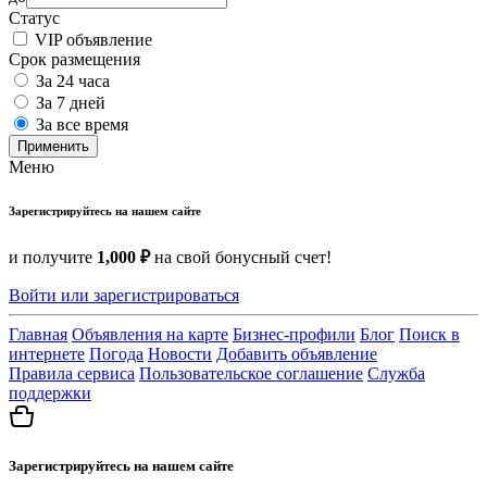
Статус
VIP объявление
Срок размещения
За 24 часа
За 7 дней
За все время
Применить
Меню
Зарегистрируйтесь на нашем сайте
и получите
1,000 ₽
на свой бонусный счет!
Войти или зарегистрироваться
Главная
Объявления на карте
Бизнес-профили
Блог
Поиск в
интернете
Погода
Новости
Добавить объявление
Правила сервиса
Пользовательское соглашение
Служба
поддержки
Зарегистрируйтесь на нашем сайте