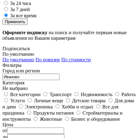
За 24 часа
За 7 дней
За все время
Применить
Оформите подписку
на поиск и получайте первым новые
объявления по Вашим параметрам
Подписаться
По умолчанию
По умолчанию
По новизне
По стоимости
Фильтры
Город или регион
Категория
Не выбрано
Все категории
Транспорт
Недвижимость
Работа
Услуги
Личные вещи
Детские товары
Для дома
и дачи
Электроника
Хобби и отдых
Все для
праздника
Продукты питания
Стройматериалы и
инструменты
Животные
Бизнес и оборудование
Цена
от
до