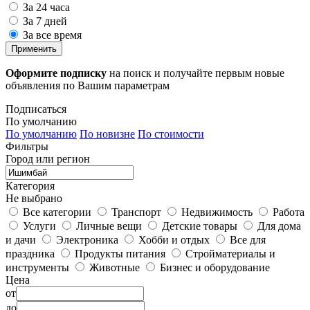
За 24 часа
За 7 дней
За все время
Применить
Оформите подписку
на поиск и получайте первым новые
объявления по Вашим параметрам
Подписаться
По умолчанию
По умолчанию
По новизне
По стоимости
Фильтры
Город или регион
Категория
Не выбрано
Все категории
Транспорт
Недвижимость
Работа
Услуги
Личные вещи
Детские товары
Для дома
и дачи
Электроника
Хобби и отдых
Все для
праздника
Продукты питания
Стройматериалы и
инструменты
Животные
Бизнес и оборудование
Цена
от
до