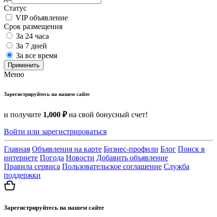
Статус
VIP объявление
Срок размещения
За 24 часа
За 7 дней
За все время
Применить
Меню
Зарегистрируйтесь на нашем сайте
и получите
1,000 ₽
на свой бонусный счет!
Войти или зарегистрироваться
Главная
Объявления на карте
Бизнес-профили
Блог
Поиск в
интернете
Погода
Новости
Добавить объявление
Правила сервиса
Пользовательское соглашение
Служба
поддержки
Зарегистрируйтесь на нашем сайте