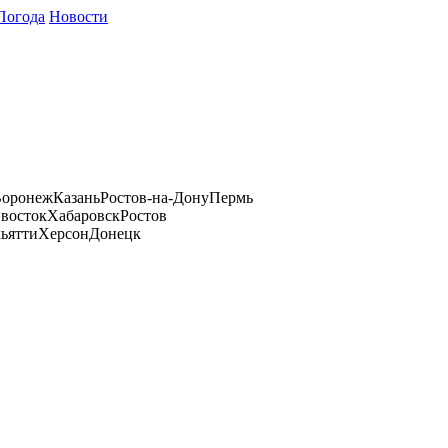
Погода
Новости
оронеж
Казань
Ростов-на-Дону
Пермь
восток
Хабаровск
Ростов
ьятти
Херсон
Донецк