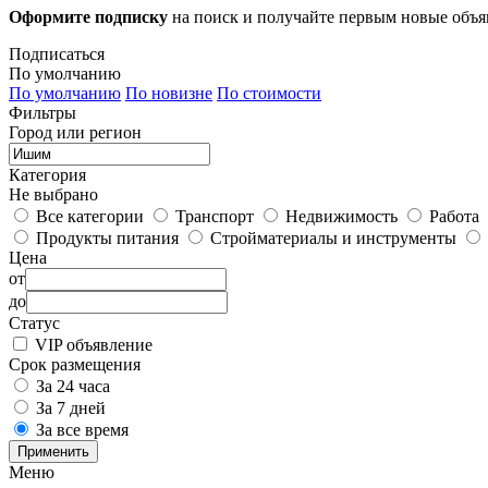
Оформите подписку
на поиск и получайте первым новые объ
Подписаться
По умолчанию
По умолчанию
По новизне
По стоимости
Фильтры
Город или регион
Категория
Не выбрано
Все категории
Транспорт
Недвижимость
Работа
Продукты питания
Стройматериалы и инструменты
Цена
от
до
Статус
VIP объявление
Срок размещения
За 24 часа
За 7 дней
За все время
Применить
Меню