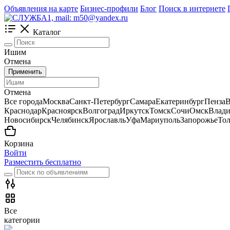
Объявления на карте
Бизнес-профили
Блог
Поиск в интернете
Каталог
Ишим
Отмена
Применить
Отмена
Все города
Москва
Санкт-Петербург
Самара
Екатеринбург
Пенза
В
Краснодар
Красноярск
Волгоград
Иркутск
Томск
Сочи
Омск
Влади
Новосибирск
Челябинск
Ярославль
Уфа
Мариуполь
Запорожье
Тол
Корзина
Войти
Разместить бесплатно
Все
категории