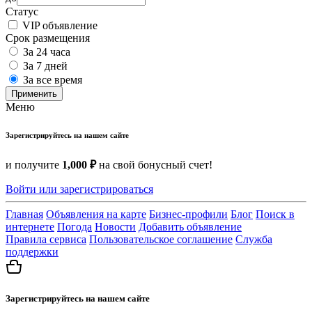
Статус
VIP объявление
Срок размещения
За 24 часа
За 7 дней
За все время
Применить
Меню
Зарегистрируйтесь на нашем сайте
и получите
1,000 ₽
на свой бонусный счет!
Войти или зарегистрироваться
Главная
Объявления на карте
Бизнес-профили
Блог
Поиск в
интернете
Погода
Новости
Добавить объявление
Правила сервиса
Пользовательское соглашение
Служба
поддержки
Зарегистрируйтесь на нашем сайте