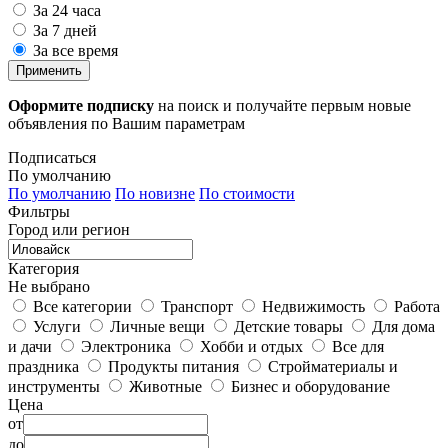
За 24 часа
За 7 дней
За все время
Применить
Оформите подписку
на поиск и получайте первым новые
объявления по Вашим параметрам
Подписаться
По умолчанию
По умолчанию
По новизне
По стоимости
Фильтры
Город или регион
Категория
Не выбрано
Все категории
Транспорт
Недвижимость
Работа
Услуги
Личные вещи
Детские товары
Для дома
и дачи
Электроника
Хобби и отдых
Все для
праздника
Продукты питания
Стройматериалы и
инструменты
Животные
Бизнес и оборудование
Цена
от
до