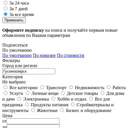
За 24 часа
За 7 дней
За все время
Применить
Оформите подписку
на поиск и получайте первым новые
объявления по Вашим параметрам
Подписаться
По умолчанию
По умолчанию
По новизне
По стоимости
Фильтры
Город или регион
Категория
Не выбрано
Все категории
Транспорт
Недвижимость
Работа
Услуги
Личные вещи
Детские товары
Для дома
и дачи
Электроника
Хобби и отдых
Все для
праздника
Продукты питания
Стройматериалы и
инструменты
Животные
Бизнес и оборудование
Цена
от
до