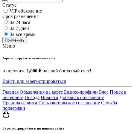
Статус
VIP объявление
Срок размещения
За 24 часа
За 7 дней
За все время
Применить
Меню
Зарегистрируйтесь на нашем сайте
и получите
1,000 ₽
на свой бонусный счет!
Войти или зарегистрироваться
Главная
Объявления на карте
Бизнес-профили
Блог
Поиск в
интернете
Погода
Новости
Добавить объявление
Правила сервиса
Пользовательское соглашение
Служба
поддержки
Зарегистрируйтесь на нашем сайте